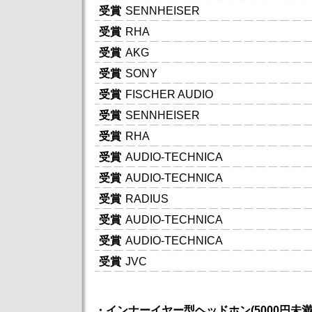
受賞
SENNHEISER
受賞
RHA
受賞
AKG
受賞
SONY
受賞
FISCHER AUDIO
受賞
SENNHEISER
受賞
RHA
受賞
AUDIO-TECHNICA
受賞
AUDIO-TECHNICA
受賞
RADIUS
受賞
AUDIO-TECHNICA
受賞
AUDIO-TECHNICA
受賞
JVC
・インナーイヤー型ヘッドホン(5000円未満