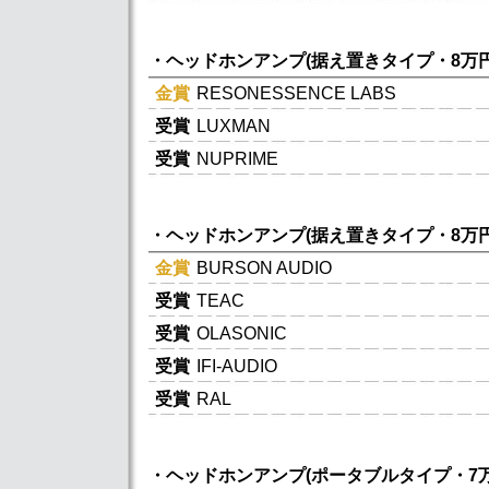
・ヘッドホンアンプ(据え置きタイプ・8万円
金賞
RESONESSENCE LABS
受賞
LUXMAN
受賞
NUPRIME
・ヘッドホンアンプ(据え置きタイプ・8万円
金賞
BURSON AUDIO
受賞
TEAC
受賞
OLASONIC
受賞
IFI-AUDIO
受賞
RAL
・ヘッドホンアンプ(ポータブルタイプ・7万