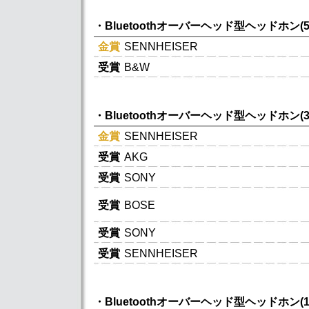
・Bluetoothオーバーヘッド型ヘッドホン(
金賞
SENNHEISER
受賞
B&W
・Bluetoothオーバーヘッド型ヘッドホン(
金賞
SENNHEISER
受賞
AKG
受賞
SONY
受賞
BOSE
受賞
SONY
受賞
SENNHEISER
・Bluetoothオーバーヘッド型ヘッドホン(