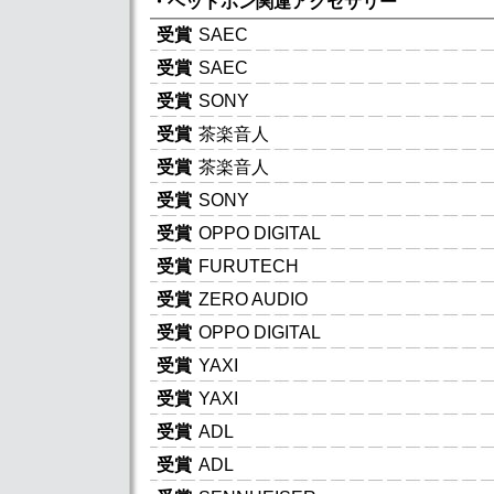
・ヘッドホン関連アクセサリー
受賞
SAEC
受賞
SAEC
受賞
SONY
受賞
茶楽音人
受賞
茶楽音人
受賞
SONY
受賞
OPPO DIGITAL
受賞
FURUTECH
受賞
ZERO AUDIO
受賞
OPPO DIGITAL
受賞
YAXI
受賞
YAXI
受賞
ADL
受賞
ADL