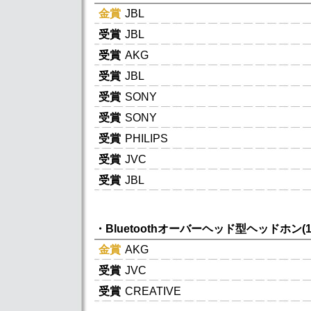
金賞
JBL
受賞
JBL
受賞
AKG
受賞
JBL
受賞
SONY
受賞
SONY
受賞
PHILIPS
受賞
JVC
受賞
JBL
・Bluetoothオーバーヘッド型ヘッドホン(1
金賞
AKG
受賞
JVC
受賞
CREATIVE