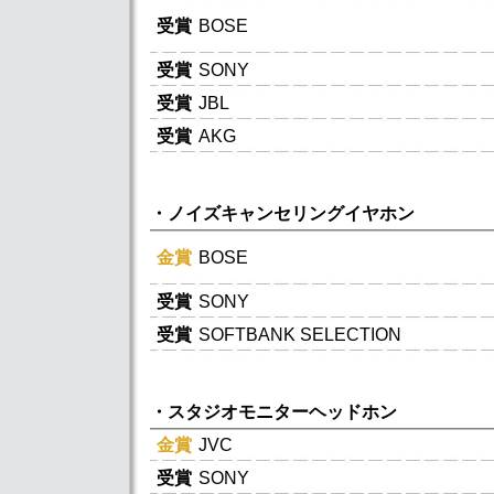
受賞
BOSE
受賞
SONY
受賞
JBL
受賞
AKG
・ノイズキャンセリングイヤホン
金賞
BOSE
受賞
SONY
受賞
SOFTBANK SELECTION
・スタジオモニターヘッドホン
金賞
JVC
受賞
SONY