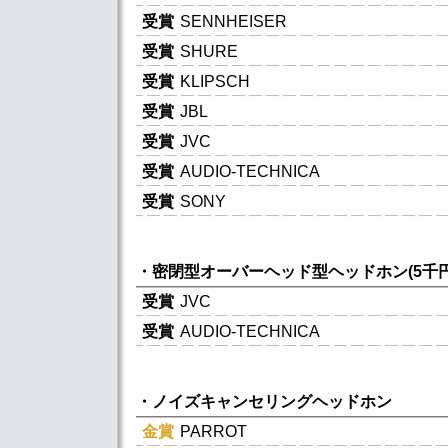
受賞
SENNHEISER
受賞
SHURE
受賞
KLIPSCH
受賞
JBL
受賞
JVC
受賞
AUDIO-TECHNICA
受賞
SONY
・密閉型オーバーヘッド型ヘッドホン(5千円
受賞
JVC
受賞
AUDIO-TECHNICA
・ノイズキャンセリングヘッドホン
金賞
PARROT