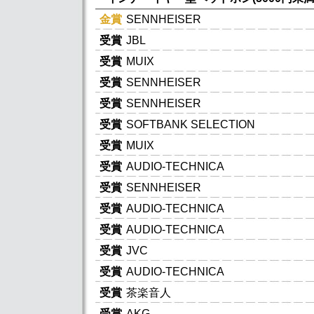
金賞
SENNHEISER
受賞
JBL
受賞
MUIX
受賞
SENNHEISER
受賞
SENNHEISER
受賞
SOFTBANK SELECTION
受賞
MUIX
受賞
AUDIO-TECHNICA
受賞
SENNHEISER
受賞
AUDIO-TECHNICA
受賞
AUDIO-TECHNICA
受賞
JVC
受賞
AUDIO-TECHNICA
受賞
茶楽音人
受賞
AKG