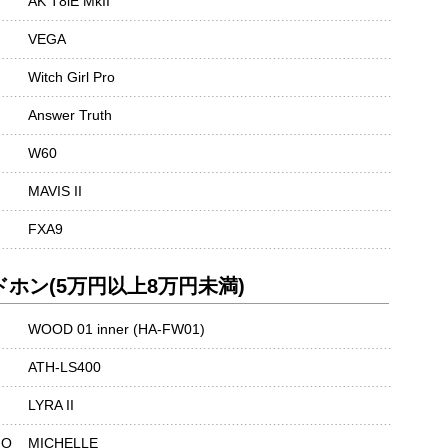
AK T8iE MkII
VEGA
Witch Girl Pro
Answer Truth
W60
MAVIS II
FXA9
ホン(5万円以上8万円未満)
WOOD 01 inner (HA-FW01)
ATH-LS400
LYRA II
IO
MICHELLE