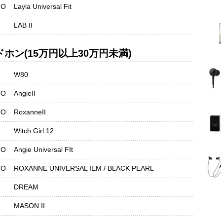
IO
Layla Universal Fit
LAB II
ホン(15万円以上30万円未満)
W80
IO
AngieII
IO
RoxanneII
Witch Girl 12
IO
Angie Universal FIt
IO
ROXANNE UNIVERSAL IEM / BLACK PEARL
DREAM
MASON II