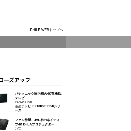
PHILE WEBトップへ
パナソニック国内初の4K有機EL
テレビ
PANASONIC
液晶テレビ
EZ1000/EZ950シリ
ーズ
ファン待望、JVC初のネイティ
ブ4K D-ILAプロジェクター
JVC