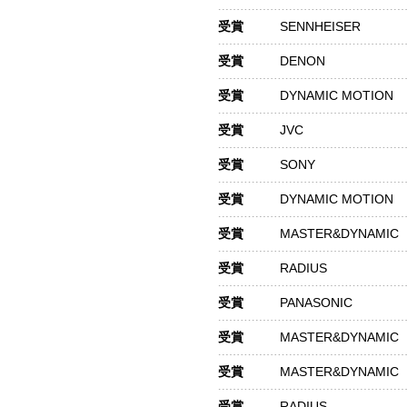
受賞
SENNHEISER
受賞
DENON
受賞
DYNAMIC MOTION
受賞
JVC
受賞
SONY
受賞
DYNAMIC MOTION
受賞
MASTER&DYNAMIC
受賞
RADIUS
受賞
PANASONIC
受賞
MASTER&DYNAMIC
受賞
MASTER&DYNAMIC
受賞
RADIUS