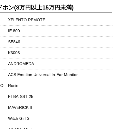
ホン(8万円以上15万円未満)
XELENTO REMOTE
IE 800
SE846
K3003
ANDROMEDA
ACS Emotion Universal In-Ear Monitor
IO
Rosie
FI-BA-SST 25
MAVERICK II
Witch Girl S