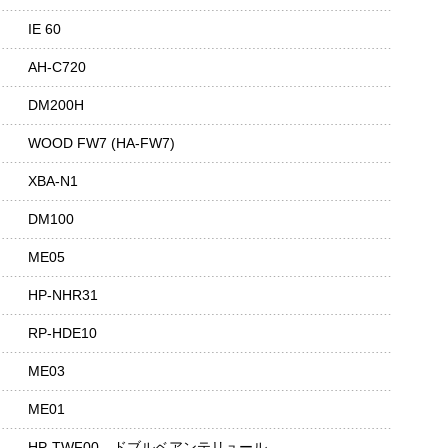
IE 60
AH-C720
DM200H
WOOD FW7 (HA-FW7)
XBA-N1
DM100
ME05
HP-NHR31
RP-HDE10
ME03
ME01
HP-TWF00 ドブルベアンテリュール