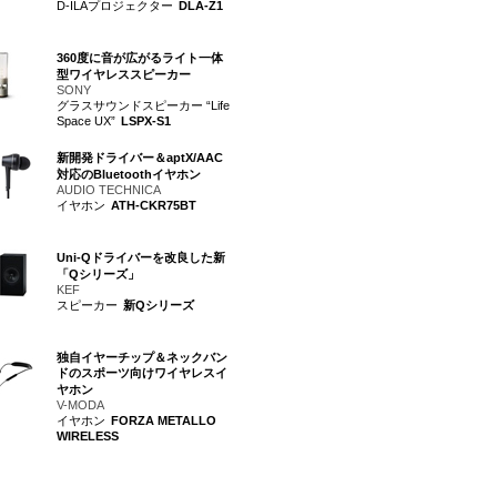
D-ILAプロジェクター
DLA-Z1
360度に音が広がるライト一体
型ワイヤレススピーカー
SONY
グラスサウンドスピーカー “Life
Space UX”
LSPX-S1
新開発ドライバー＆aptX/AAC
対応のBluetoothイヤホン
AUDIO TECHNICA
イヤホン
ATH-CKR75BT
Uni-Qドライバーを改良した新
「Qシリーズ」
KEF
スピーカー
新Qシリーズ
独自イヤーチップ＆ネックバン
ドのスポーツ向けワイヤレスイ
ヤホン
V-MODA
イヤホン
FORZA METALLO
WIRELESS