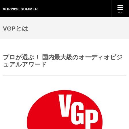
MENU
ホーム
VGPとは
VGPとは
プロが選ぶ！ 国内最大級のオーディオビジ
特別賞
ュアルアワード
カテゴリー別受賞結果
殿堂入り
過去のVGP