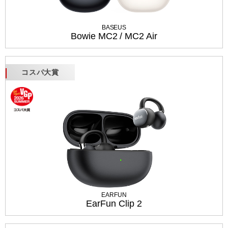
BASEUS
Bowie MC2 / MC2 Air
コスパ大賞
EARFUN
EarFun Clip 2