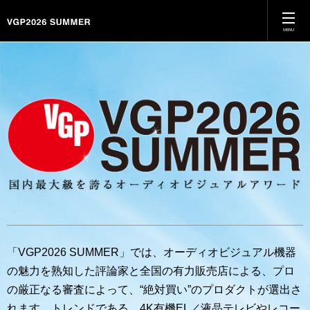
MENU
ホーム
VGPとは
特別賞
カテゴリー別受賞結果
殿堂入り
「VGP2026 SUMMER」では、オーディオビジュアル機器
過去のVGP
の魅力を熟知した評論家と全国の有力販売店による、プロ
の厳正なる審査によって、“絶対買い”のプロダクトが選出さ
れます。トレンドである、4K有機EL／液晶テレビやレコー