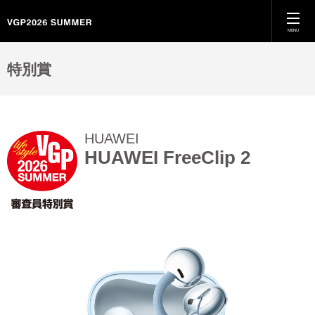
MENU
ホーム
特別賞
VGPとは
HUAWEI
特別賞
HUAWEI FreeClip 2
カテゴリー別受賞結果
殿堂入り
過去のVGP