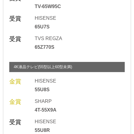
TV-65W95C
受賞
HISENSE
65U7S
受賞
TVS REGZA
65Z770S
4K液晶テレビ(55型以上60型未満)
金賞
HISENSE
55U8S
金賞
SHARP
4T-55X9A
受賞
HISENSE
55U8R