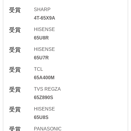
受賞
SHARP
4T-65X9A
受賞
HISENSE
65U8R
受賞
HISENSE
65U7R
受賞
TCL
65A400M
受賞
TVS REGZA
65Z890S
受賞
HISENSE
65U8S
受賞
PANASONIC