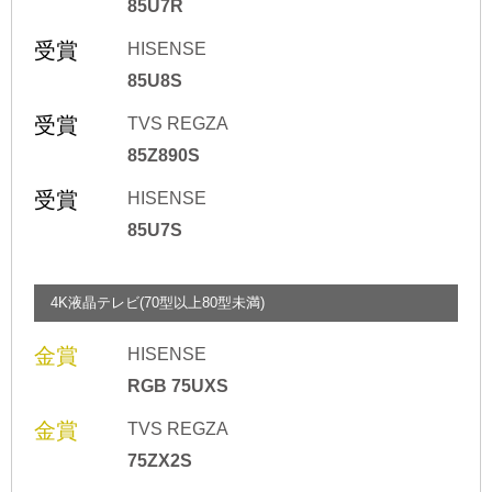
85U7R
受賞
HISENSE
85U8S
受賞
TVS REGZA
85Z890S
受賞
HISENSE
85U7S
4K液晶テレビ(70型以上80型未満)
金賞
HISENSE
RGB 75UXS
金賞
TVS REGZA
75ZX2S