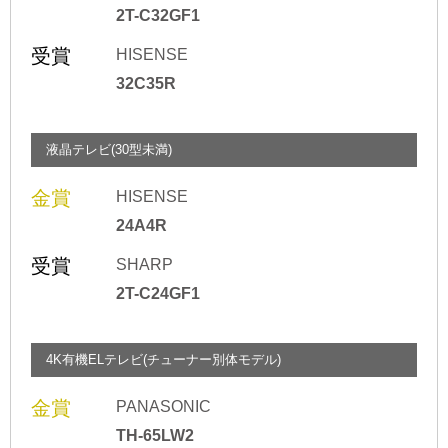
2T-C32GF1
受賞
HISENSE
32C35R
液晶テレビ(30型未満)
金賞
HISENSE
24A4R
受賞
SHARP
2T-C24GF1
4K有機ELテレビ(チューナー別体モデル)
金賞
PANASONIC
TH-65LW2