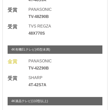
受賞
PANASONIC
TV-48Z90B
受賞
TVS REGZA
48X770S
4K有機ELテレビ(45型未満)
金賞
PANASONIC
TV-42Z90B
受賞
SHARP
4T-42S7A
4K液晶テレビ(110型以上)