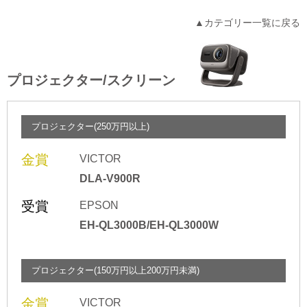
▲カテゴリー一覧に戻る
プロジェクター/スクリーン
プロジェクター(250万円以上)
金賞
VICTOR
DLA-V900R
受賞
EPSON
EH-QL3000B/EH-QL3000W
プロジェクター(150万円以上200万円未満)
金賞
VICTOR