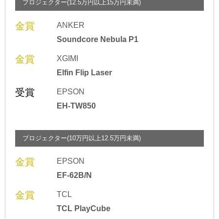
プロジェクター(12.5万円以上15万円未満)
金賞
ANKER
Soundcore Nebula P1
金賞
XGIMI
Elfin Flip Laser
受賞
EPSON
EH-TW850
プロジェクター(10万円以上12.5万円未満)
金賞
EPSON
EF-62B/N
金賞
TCL
TCL PlayCube