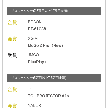
プロジェクター(7.5万円以上10万円未満)
金賞
EPSON
EF-61G/W
金賞
XGIMI
MoGo 2 Pro（New）
受賞
JMGO
PicoPlay+
プロジェクター(5万円以上7.5万円未満)
金賞
TCL
TCL PROJECTOR A1s
金賞
YABER