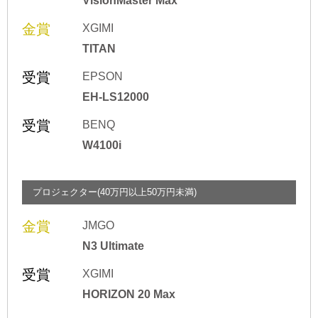
VisionMaster Max
金賞
XGIMI
TITAN
受賞
EPSON
EH-LS12000
受賞
BENQ
W4100i
プロジェクター(40万円以上50万円未満)
金賞
JMGO
N3 Ultimate
受賞
XGIMI
HORIZON 20 Max