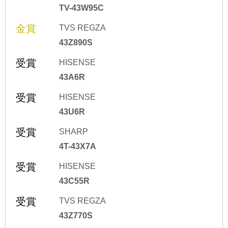
TV-43W95C
金賞
TVS REGZA
43Z890S
受賞
HISENSE
43A6R
受賞
HISENSE
43U6R
受賞
SHARP
4T-43X7A
受賞
HISENSE
43C55R
受賞
TVS REGZA
43Z770S