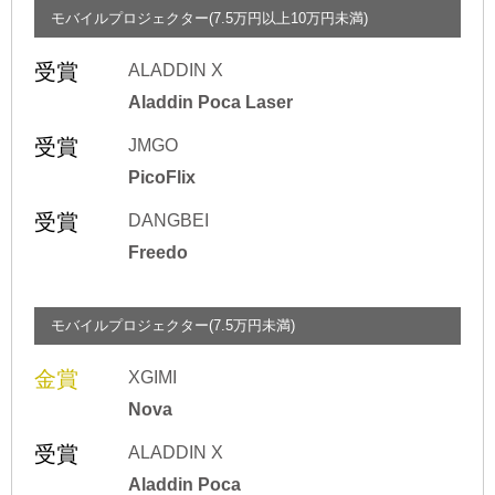
モバイルプロジェクター(7.5万円以上10万円未満)
受賞
ALADDIN X
Aladdin Poca Laser
受賞
JMGO
PicoFlix
受賞
DANGBEI
Freedo
モバイルプロジェクター(7.5万円未満)
金賞
XGIMI
Nova
受賞
ALADDIN X
Aladdin Poca