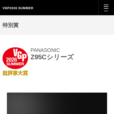
MENU
ホーム
特別賞
VGPとは
PANASONIC
特別賞
Z95Cシリーズ
カテゴリー別受賞結果
殿堂入り
過去のVGP