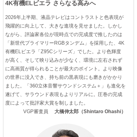
4K有機ELビエラ さらなる高みへ
2026年上半期、液晶テレビはコントラストと色表現が
飛躍的に向上して、大きな進境を見せました。しかし
ながら、評論家各位が現時点での完成度で推したのは
「新世代プライマリーRGBタンデム」を採用した、4K
有機ELビエラ「Z95Cシリーズ」でした。より色輝度
が高く、そして映り込みが少なく、環境に左右されず
に高画質が得られることが最大のポイント。より映像
の世界に没入でき、持ち前の黒表現にも磨きがかかり
ました。「360立体音響サウンドシステム＋」も進化を
遂げて、サラウンド表現もよりリアルに。圧巻の完成
度によって批評家大賞を制しました。
VGP審査員
大橋伸太郎（Shintaro Ohashi）