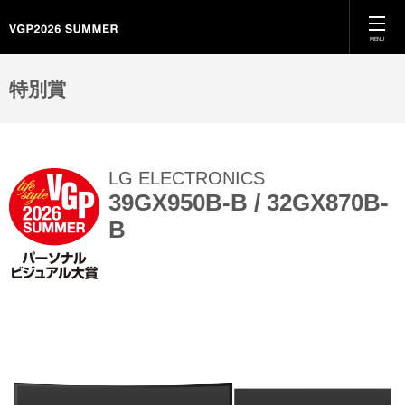
MENU
ホーム
特別賞
VGPとは
LG ELECTRONICS
特別賞
39GX950B-B / 32GX870B-
B
カテゴリー別受賞結果
殿堂入り
過去のVGP