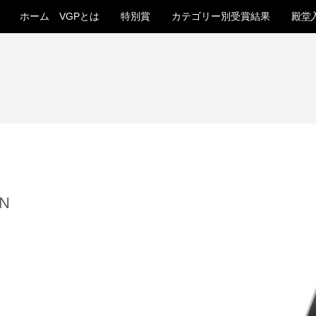
ホーム
VGPとは
特別賞
カテゴリー別受賞結果
殿堂
RN